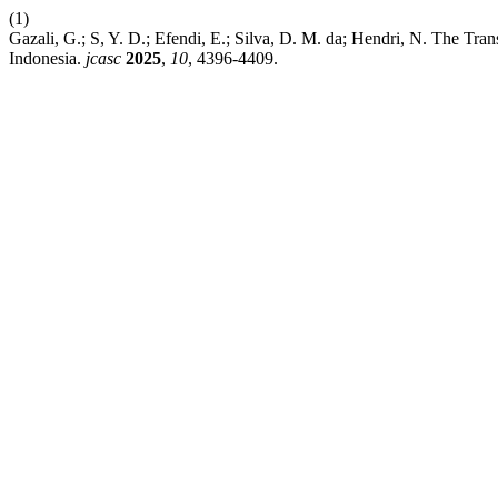
(1)
Gazali, G.; S, Y. D.; Efendi, E.; Silva, D. M. da; Hendri, N. The T
Indonesia.
jcasc
2025
,
10
, 4396-4409.