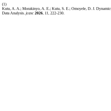
(1)
Kutu, A. A.; Morakinyo, A. E.; Kutu, S. E.; Omoyele, D. J. Dynami
Data Analysis.
jcasc
2026
,
11
, 222-230.